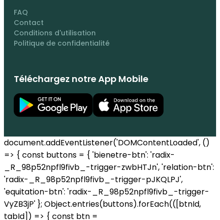
FAQ
Contact
Conditions d'utilisation
Politique de confidentialité
Téléchargez notre App Mobile
document.addEventListener('DOMContentLoaded', ()
=> { const buttons = { 'bienetre-btn': 'radix-
_R_98p52npfl9fivb_-trigger-zwbHTJn', 'relation-btn':
'radix-_R_98p52npfl9fivb_-trigger-pJKQLPJ',
'equitation-btn': 'radix-_R_98p52npfl9fivb_-trigger-
VyZB3jP' }; Object.entries(buttons).forEach(([btnId,
tabId]) => { const btn =