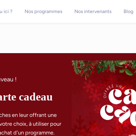
 ici ?
Nos programmes
Nos intervenants
Blog
veau !
arte cadeau
hes en leur offrant une 
tre choix, à utiliser pour 
achat d'un programme.
