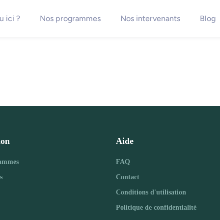
 ici ?
Nos programmes
Nos intervenants
Blog
ion
Aide
rammes
FAQ
s
Contact
Conditions d'utilisation
Politique de confidentialité