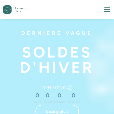
DERNIERE VAGUE
SOLDES
D'HIVER
TEMPS RESTANT...
0
0
0
0
/
/
/
Jours
Heures
Minutes
Secondes
Essai gratuit