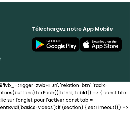
Téléchargez notre App Mobile
é
ivb_-trigger-zwbHTJn', 'relation-btn': 'radix-
tries(buttons).forEach(([btnId, tabId]) => { const btn
ic sur l'onglet pour l'activer const tab =
ntById('basics-videos'); if (section) { setTimeout(() =>