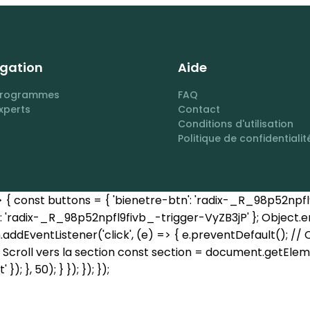
gation
Aide
programmes
FAQ
xperts
Contact
Conditions d'utilisation
Politique de confidentialit
const buttons = { 'bienetre-btn': 'radix-_R_98p52npfl9f
 'radix-_R_98p52npfl9fivb_-trigger-VyZB3jP' }; Object.en
ddEventListener('click', (e) => { e.preventDefault(); // Cl
 Scroll vers la section const section = document.getEleme
; }, 50); } }); }); });