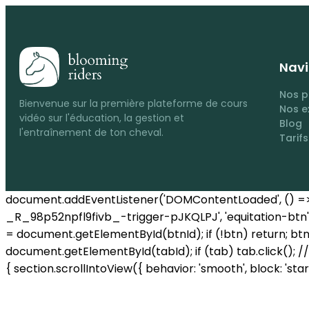
Navi
Nos 
Bienvenue sur la première plateforme de cours
Nos e
vidéo sur l'éducation, la gestion et
Blog
l'entraînement de ton cheval.
Tarifs
document.addEventListener('DOMContentLoaded', () => { 
_R_98p52npfl9fivb_-trigger-pJKQLPJ', 'equitation-btn':
= document.getElementById(btnId); if (!btn) return; btn.a
document.getElementById(tabId); if (tab) tab.click(); //
{ section.scrollIntoView({ behavior: 'smooth', block: 'start' })