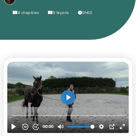
4 chapitres
9 leçons
0h60