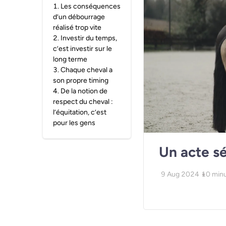
1
.
Les conséquences
d’un débourrage
réalisé trop vite
2
.
Investir du temps,
c’est investir sur le
long terme
3
.
Chaque cheval a
son propre timing
4
.
De la notion de
respect du cheval :
l’équitation, c’est
pour les gens
Un acte sé
9 Aug 2024
10
minu