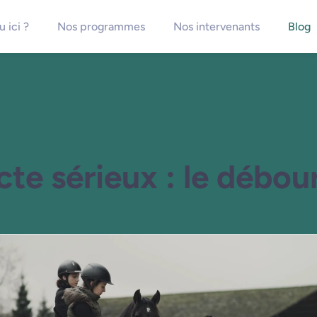
 ici ?
Nos programmes
Nos intervenants
Blog
cte sérieux : le débou