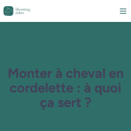
Monter à cheval en
cordelette : à quoi
ça sert ?