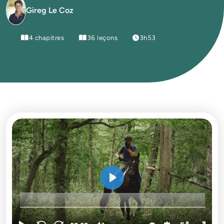
Gireg Le Coz
4 chapitres
36 leçons
3h53